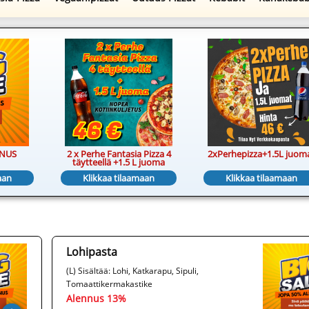
NNUS
2 x Perhe Fantasia Pizza 4
2xPerhepizza+1.5L juom
täytteellä +1.5 L juoma
aan
Klikkaa tilaamaan
Klikkaa tilaamaan
Lohipasta
(L) Sisältää: Lohi, Katkarapu, Sipuli,
Tomaattikermakastike
Alennus 13%