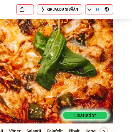
FI
KIRJAUDU SISÄÄN
Lisätiedot
it
Vöner
Salaatit
Falafelit
Pihvit
Kanafile
Hot Wings