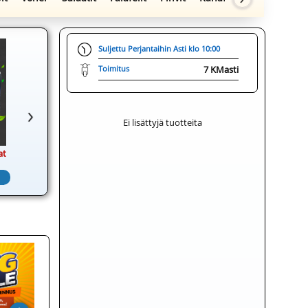
Suljettu Perjantaihin Asti klo 10:00
Toimitus
7 KM
asti
Ei lisättyjä tuotteita
at
3 x Kebab + 1.5L juomat
3 x Pizza + 1.5L juomat
Klikkaa tilaamaan
Klikkaa tilaamaan