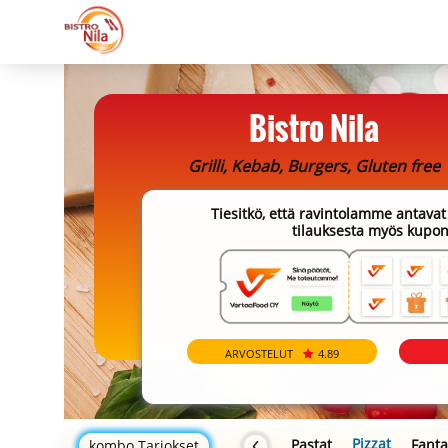
Bistro Nila
Grilli, Kebab, Burgers, Gluten free
Tiesitkö, että ravintolamme antavat 
tilauksesta myös kupon
ARVOSTELUT
4.89
Sinä päätät, me toteut
Pizzat
Pastat
Fanta
kombo Tarjokset