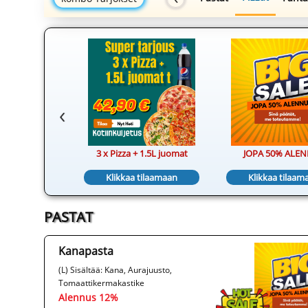
 1.5L juomat
3 x Pizza + 1.5L juomat
JOPA 50% ALE
tilaamaan
Klikkaa tilaamaan
Klikkaa tilaam
PASTAT
Kanapasta
(L) Sisältää: Kana, Aurajuusto,
Tomaattikermakastike
Alennus 12%