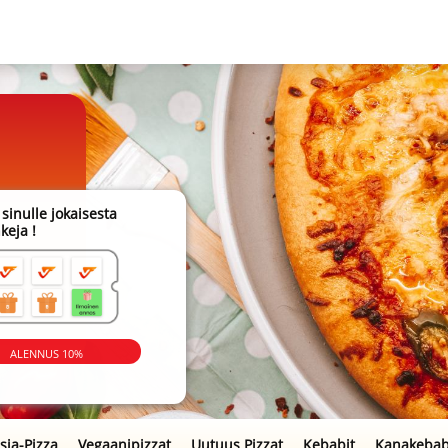
sinulle jokaisesta
keja !
ALENNUS 10%
amme!
sia-Pizza
Vegaanipizzat
Uutuus Pizzat
Kebabit
Kanakebab