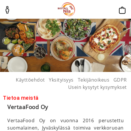
p
Käyttöehdot
Yksityisyys
Tekijänoikeus
GDPR
Usein kysytyt kysymykset
Tietoa meistä
VertaaFood Oy
VertaaFood Oy on vuonna 2016 perustettu
suomalainen, Jyväskylässä toimiva verkkoruoan