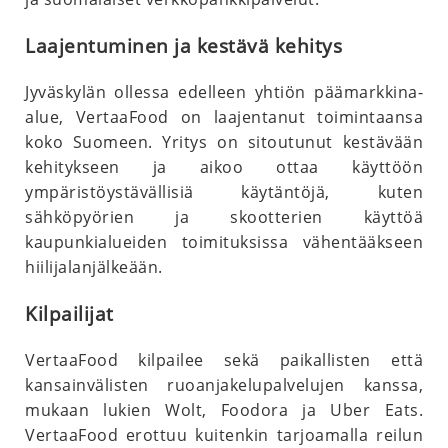
Laajentuminen ja kestävä kehitys
Jyväskylän ollessa edelleen yhtiön päämarkkina-
alue, VertaaFood on laajentanut toimintaansa
koko Suomeen. Yritys on sitoutunut kestävään
kehitykseen ja aikoo ottaa käyttöön
ympäristöystävällisiä käytäntöjä, kuten
sähköpyörien ja skootterien käyttöä
kaupunkialueiden toimituksissa vähentääkseen
hiilijalanjälkeään.
Kilpailijat
VertaaFood kilpailee sekä paikallisten että
kansainvälisten ruoanjakelupalvelujen kanssa,
mukaan lukien Wolt, Foodora ja Uber Eats.
VertaaFood erottuu kuitenkin tarjoamalla reilun