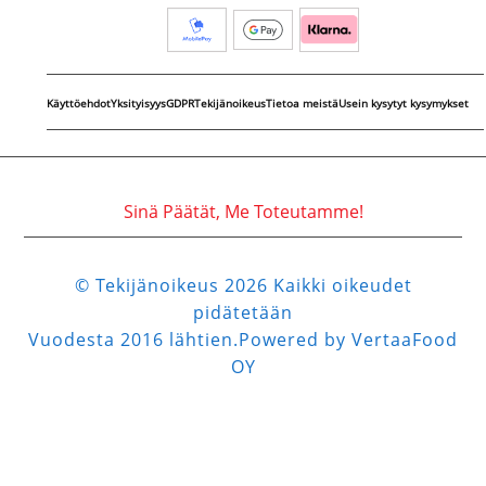
Käyttöehdot
Yksityisyys
GDPR
Tekijänoikeus
Tietoa meistä
Usein kysytyt kysymykset
Sinä Päätät, Me Toteutamme!
© Tekijänoikeus 2026 Kaikki oikeudet
pidätetään
Vuodesta 2016 lähtien.Powered by VertaaFood
OY