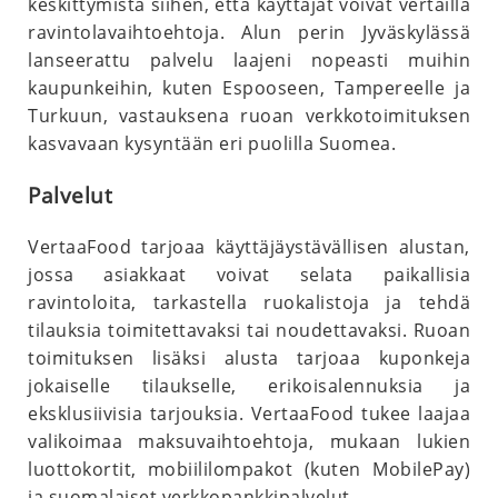
keskittymistä siihen, että käyttäjät voivat vertailla
ravintolavaihtoehtoja. Alun perin Jyväskylässä
lanseerattu palvelu laajeni nopeasti muihin
kaupunkeihin, kuten Espooseen, Tampereelle ja
Turkuun, vastauksena ruoan verkkotoimituksen
kasvavaan kysyntään eri puolilla Suomea.
Palvelut
VertaaFood tarjoaa käyttäjäystävällisen alustan,
jossa asiakkaat voivat selata paikallisia
ravintoloita, tarkastella ruokalistoja ja tehdä
tilauksia toimitettavaksi tai noudettavaksi. Ruoan
toimituksen lisäksi alusta tarjoaa kuponkeja
jokaiselle tilaukselle, erikoisalennuksia ja
eksklusiivisia tarjouksia. VertaaFood tukee laajaa
valikoimaa maksuvaihtoehtoja, mukaan lukien
luottokortit, mobiililompakot (kuten MobilePay)
ja suomalaiset verkkopankkipalvelut.